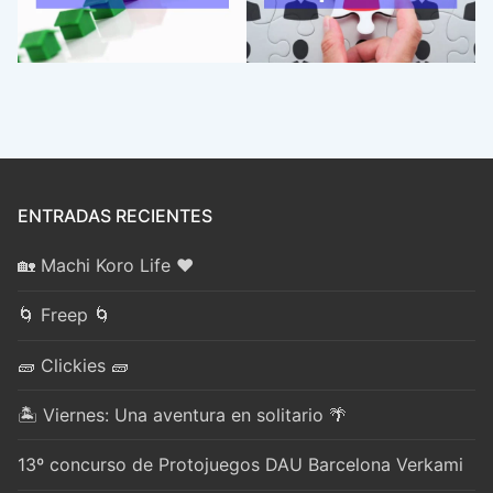
ENTRADAS RECIENTES
🏡 Machi Koro Life ❤️
🌀 Freep 🌀
🧱 Clickies 🧱
🏝️ Viernes: Una aventura en solitario 🌴
13º concurso de Protojuegos DAU Barcelona Verkami