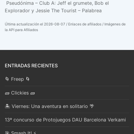
Pseudónima – Club A: Jeff el grumete, Bob el
Explorador y Jessie The Tourist – Palabrea
Última actualización el 2026-08-07 / Enlaces de afiliados / Imágenes de
la API para Afiliados
ENTRADAS RECIENTES
🌀 Freep 🌀
🧱 Clickies 🧱
🏝️ Viernes: Una aventura en solitario 🌴
13º concurso de Protojuegos DAU Barcelona Verkami
🎯 Smash It! ⚡