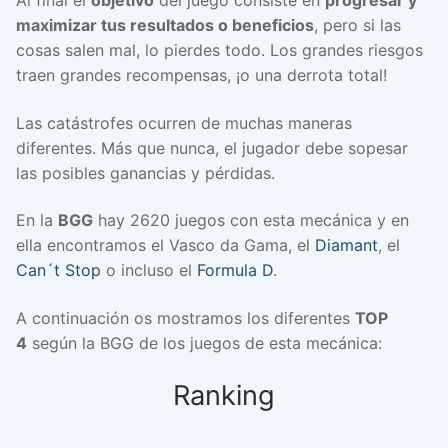
Al final el
objetivo
del juego consiste en
progresar y
maximizar tus resultados o beneficios
, pero si las
cosas salen mal, lo pierdes todo. Los grandes riesgos
traen grandes recompensas, ¡o una derrota total!
Las catástrofes ocurren de muchas maneras
diferentes. Más que nunca, el jugador debe sopesar
las posibles ganancias y pérdidas.
En la
BGG
hay 2620 juegos con esta mecánica y en
ella encontramos el Vasco da Gama, el
Diamant
, el
Can´t Stop
o incluso el
Formula D
.
A continuación os mostramos los diferentes
TOP
4
según la BGG de los juegos de esta mecánica:
Ranking