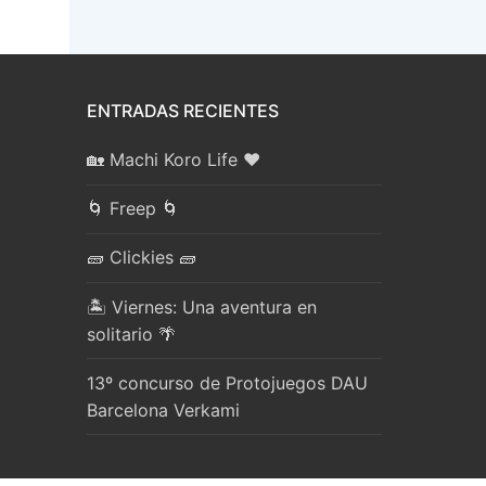
ENTRADAS RECIENTES
🏡 Machi Koro Life ❤️
🌀 Freep 🌀
🧱 Clickies 🧱
🏝️ Viernes: Una aventura en
solitario 🌴
13º concurso de Protojuegos DAU
Barcelona Verkami