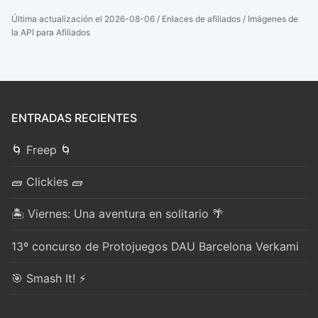
Última actualización el 2026-08-06 / Enlaces de afiliados / Imágenes de
la API para Afiliados
ENTRADAS RECIENTES
🌀 Freep 🌀
🧱 Clickies 🧱
🏝️ Viernes: Una aventura en solitario 🌴
13º concurso de Protojuegos DAU Barcelona Verkami
🎯 Smash It! ⚡