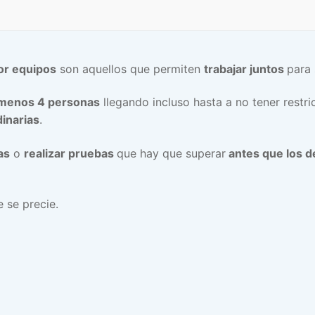
or equipos
son aquellos que permiten
trabajar juntos
para 
l menos 4 personas
llegando incluso hasta a no tener restri
dinarias
.
as
o
realizar pruebas
que hay que superar
antes que los 
e se precie.