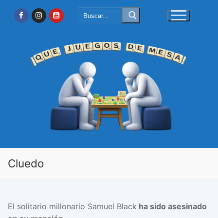
Ir
Buscar:
al
contenido
Cluedo
El solitario millonario Samuel Black
ha sido asesinado