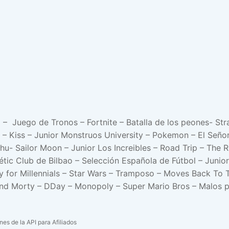
 – Juego de Tronos – Fortnite – Batalla de los peones- Str
– Kiss – Junior Monstruos University – Pokemon – El Señor 
u- Sailor Moon – Junior Los Increibles – Road Trip – The R
létic Club de Bilbao – Selección Española de Fútbol – Junio
 for Millennials – Star Wars – Tramposo – Moves Back To T
and Morty – DDay – Monopoly – Super Mario Bros – Malos pe
es de la API para Afiliados