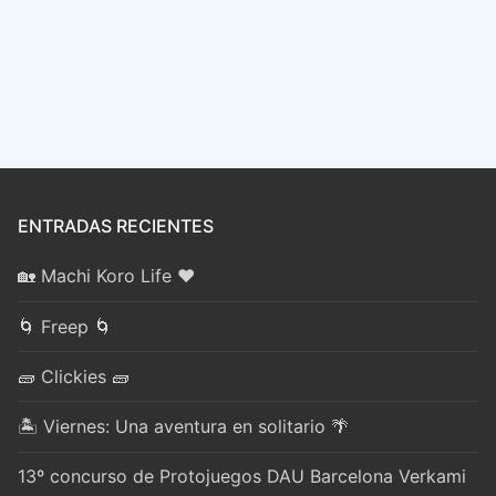
ENTRADAS RECIENTES
🏡 Machi Koro Life ❤️
🌀 Freep 🌀
🧱 Clickies 🧱
🏝️ Viernes: Una aventura en solitario 🌴
13º concurso de Protojuegos DAU Barcelona Verkami