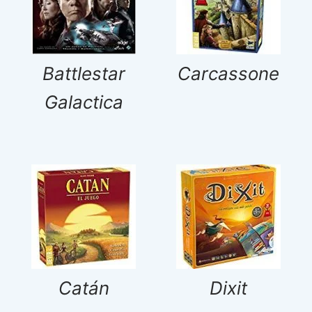
Battlestar
Carcassone
Galactica
Catán
Dixit