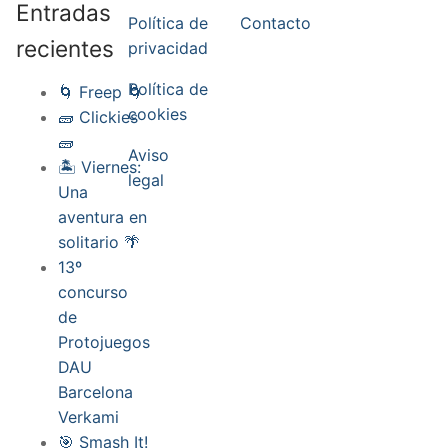
Entradas
Política de
Contacto
recientes
privacidad
Política de
🌀 Freep 🌀
cookies
🧱 Clickies
🧱
Aviso
🏝️ Viernes:
legal
Una
aventura en
solitario 🌴
13º
concurso
de
Protojuegos
DAU
Barcelona
Verkami
🎯 Smash It!