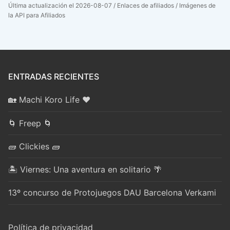
Última actualización el 2026-08-07 / Enlaces de afiliados / Imágenes de
la API para Afiliados
ENTRADAS RECIENTES
🏡 Machi Koro Life ❤️
🌀 Freep 🌀
🧱 Clickies 🧱
🏝️ Viernes: Una aventura en solitario 🌴
13º concurso de Protojuegos DAU Barcelona Verkami
Política de privacidad