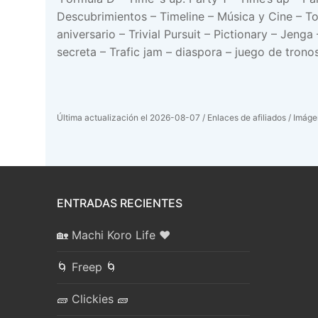
Descubrimientos – Timeline – Música y Cine – T
aniversario – Trivial Pursuit – Pictionary – Jen
secreta – Trafic jam – diaspora – juego de trono
Última actualización el 2026-08-07 / Enlaces de afiliados / Imágen
ENTRADAS RECIENTES
🏡 Machi Koro Life ❤️
🌀 Freep 🌀
🧱 Clickies 🧱