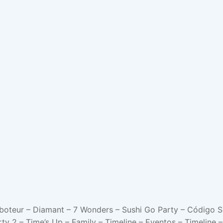
oteur – Diamant – 7 Wonders – Sushi Go Party – Código S
rty 2 – Time’s Up – Family – Timeline – Eventos – Timeline –