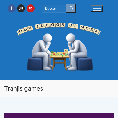
Ir
Buscar:
al
contenido
Tranjis games