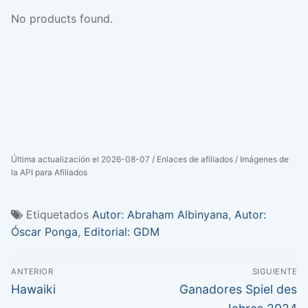
No products found.
Última actualización el 2026-08-07 / Enlaces de afiliados / Imágenes de
la API para Afiliados
Etiquetados
Autor: Abraham Albinyana
,
Autor:
Óscar Ponga
,
Editorial: GDM
Navegación
ANTERIOR
SIGUIENTE
de
Entrada
Entrada
Hawaiki
Ganadores Spiel des
anterior:
siguiente: