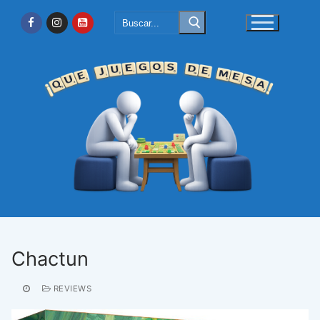
Ir
Buscar:
al
contenido
Chactun
REVIEWS