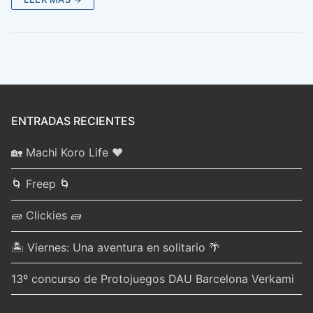
ENTRADAS RECIENTES
🏡 Machi Koro Life ❤️
🌀 Freep 🌀
🧱 Clickies 🧱
🏝️ Viernes: Una aventura en solitario 🌴
13º concurso de Protojuegos DAU Barcelona Verkami