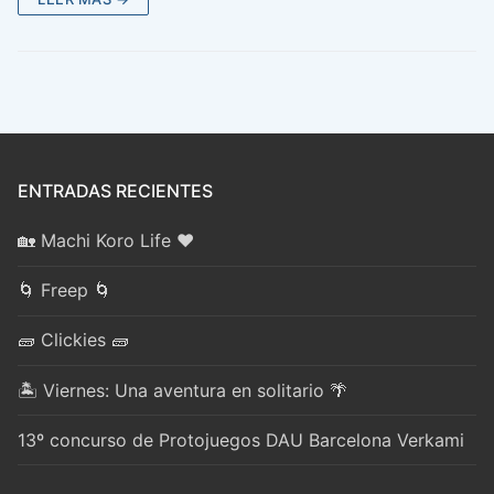
ENTRADAS RECIENTES
🏡 Machi Koro Life ❤️
🌀 Freep 🌀
🧱 Clickies 🧱
🏝️ Viernes: Una aventura en solitario 🌴
13º concurso de Protojuegos DAU Barcelona Verkami