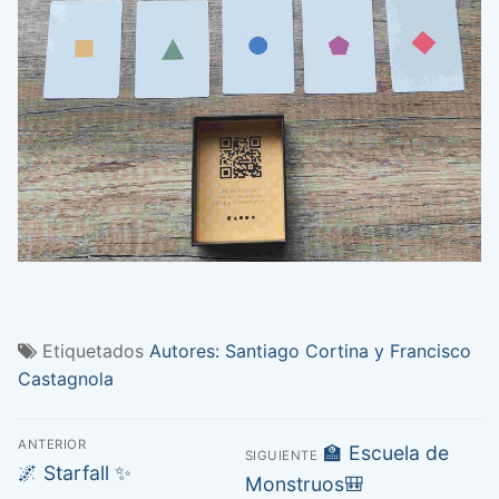
Etiquetados
Autores: Santiago Cortina y Francisco
Castagnola
Navegación
ANTERIOR
Entrada
🏫 Escuela de
SIGUIENTE
de
Entrada
🌌 Starfall ✨
siguiente:
Monstruos🎒
anterior: