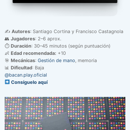
✍️
Autores
: Santiago Cortina y Francisco Castagnola
👥
Jugadores
: 2–6 aprox.
⏱️
Duración
: 30–45 minutos (según puntuación)
👶
Edad recomendada:
+10
🎯
Mecánicas
:
Gestión de mano
, memoria
📊
Dificultad
: Baja
@bacan.play.oficial
Consíguelo aquí