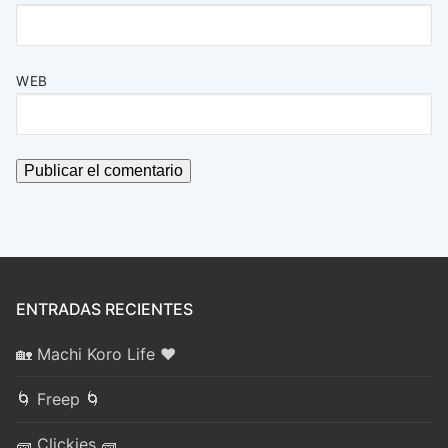
WEB
ENTRADAS RECIENTES
🏡 Machi Koro Life ❤️
🌀 Freep 🌀
🧱 Clickies 🧱