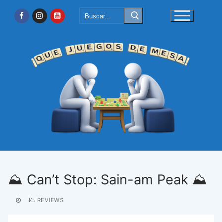
Ir
Buscar:
al
contenido
⛰️ Can’t Stop: Sain-am Peak ⛰️
REVIEWS