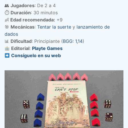
👥
Jugadores
: De 2 a 4
⏱️
Duración
: 30 minutos
👶
Edad recomendada:
+9
🎯
Mecánicas
:
Tentar la suerte
y
lanzamiento de
dados
📊
Dificultad
: Principiante (
BGG: 1,14
)
Editorial
:
Playte Games
Consíguelo en su web