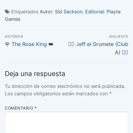
Etiquetados
Autor: Sid Sackson
,
Editorial: Playte
Games
Navegación
ANTERIOR
SIGUIENTE
de
Entrada
Entrada
🌹 The Rose King 👑
🏴‍☠️ Jeff el Grumete (Club
anterior:
siguiente:
entradas
A) 🏴‍☠️
Deja una respuesta
Tu dirección de correo electrónico no será publicada.
Los campos obligatorios están marcados con
*
COMENTARIO
*