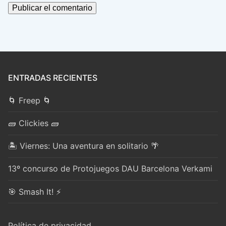
ENTRADAS RECIENTES
🌀 Freep 🌀
🧱 Clickies 🧱
🏝️ Viernes: Una aventura en solitario 🌴
13º concurso de Protojuegos DAU Barcelona Verkami
🎯 Smash It! ⚡
Política de privacidad