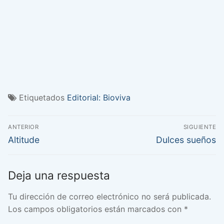
Etiquetados
Editorial: Bioviva
Navegación
ANTERIOR
SIGUIENTE
de
Entrada
Entrada
Altitude
Dulces sueños
anterior:
siguiente:
entradas
Deja una respuesta
Tu dirección de correo electrónico no será publicada.
Los campos obligatorios están marcados con
*