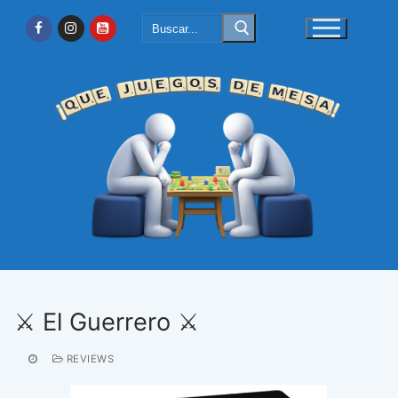
Ir
Buscar:
al
contenido
⚔️ El Guerrero ⚔️
REVIEWS