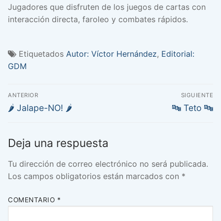
Jugadores que disfruten de los juegos de cartas con
interacción directa, faroleo y combates rápidos.
Etiquetados
Autor: Víctor Hernández
,
Editorial:
GDM
Navegación
ANTERIOR
SIGUIENTE
de
Entrada
Entrada
🌶 Jalape-NO! 🌶
🔤 Teto 🔤
anterior:
siguiente:
entradas
Deja una respuesta
Tu dirección de correo electrónico no será publicada.
Los campos obligatorios están marcados con
*
COMENTARIO
*