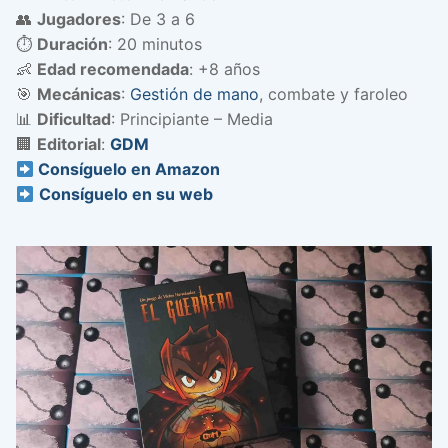
👥
Jugadores
: De 3 a 6
⏱️
Duración
: 20 minutos
👶
Edad recomendada
: +8 años
🎯
Mecánicas
:
Gestión de mano
, combate y faroleo
📊
Dificultad
: Principiante – Media
🏢
Editorial
:
GDM
Consíguelo en Amazon
Consíguelo en su web