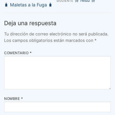
🛒 Nisu 🛒
SIGUIENTE
de
Entrada
🧳 Maletas a la Fuga 🧳
siguiente:
anterior:
entradas
Deja una respuesta
Tu dirección de correo electrónico no será publicada.
Los campos obligatorios están marcados con
*
COMENTARIO
*
NOMBRE
*