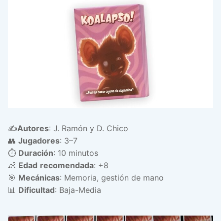
✍️
Autores
: J. Ramón y D. Chico
👥
Jugadores
: 3–7
⏱️
Duración
: 10 minutos
👶
Edad
recomendada
: +8
🎯
Mecánicas
: Memoria, gestión de mano
📊
Dificultad
: Baja-Media