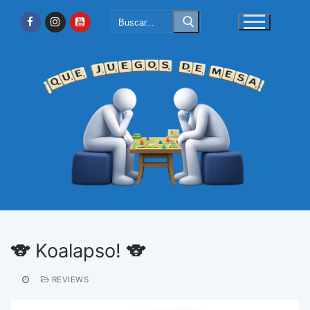
Ir
Buscar:
al
contenido
🐨 Koalapso! 🐨
REVIEWS