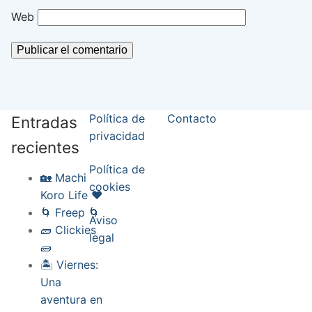
Web
Política de
Contacto
Entradas
privacidad
recientes
Política de
🏡 Machi
cookies
Koro Life ❤️
🌀 Freep 🌀
Aviso
🧱 Clickies
legal
🧱
🏝️ Viernes:
Una
aventura en