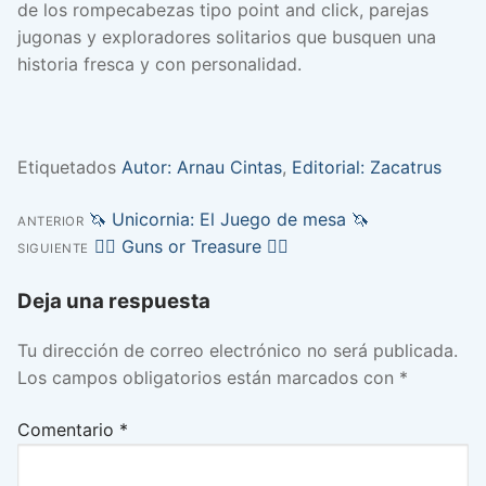
de los rompecabezas tipo point and click, parejas
jugonas y exploradores solitarios que busquen una
historia fresca y con personalidad.
Etiquetados
Autor: Arnau Cintas
,
Editorial: Zacatrus
Entrada
🦄 Unicornia: El Juego de mesa 🦄
Navegación
ANTERIOR
anterior:
Entrada
🏴‍☠️ Guns or Treasure 🏴‍☠️
SIGUIENTE
de
siguiente:
Deja una respuesta
entradas
Tu dirección de correo electrónico no será publicada.
Los campos obligatorios están marcados con
*
Comentario
*