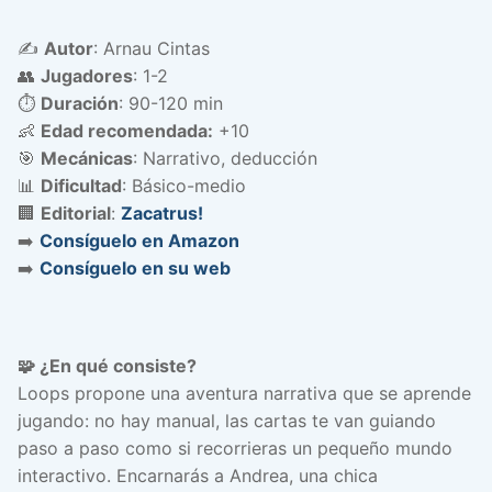
✍️
Autor
: Arnau Cintas
👥
Jugadores
: 1-2
⏱️
Duración
: 90-120 min
👶
Edad recomendada:
+10
🎯
Mecánicas
: Narrativo, deducción
📊
Dificultad
: Básico-medio
🏢
Editorial
:
Zacatrus!
➡️
Consíguelo en Amazon
➡️
Consíguelo en su web
🧩 ¿En qué consiste?
Loops propone una aventura narrativa que se aprende
jugando: no hay manual, las cartas te van guiando
paso a paso como si recorrieras un pequeño mundo
interactivo. Encarnarás a Andrea, una chica