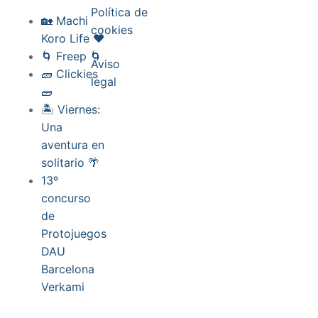
Política de
🏡 Machi
cookies
Koro Life ❤️
🌀 Freep 🌀
Aviso
🧱 Clickies
legal
🧱
🏝️ Viernes:
Una
aventura en
solitario 🌴
13º
concurso
de
Protojuegos
DAU
Barcelona
Verkami