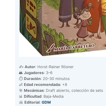
✍️
Autor
: Horst-Rainer Rösner
👥
Jugadores
: 3–6
⏱️
Duración
: 20–30 minutos
👶
Edad recomendada:
+8
🎯
Mecánicas
: Draft abierto, colección de sets
📊
Dificultad
: Baja-Media
Editorial
:
GDM