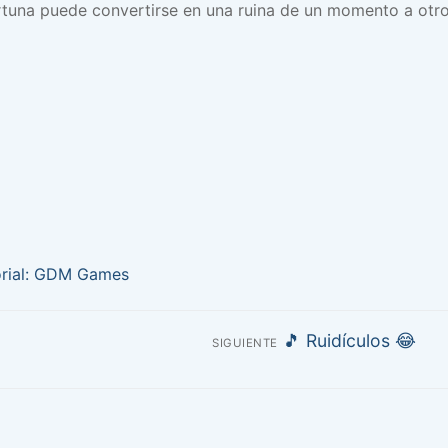
rtuna puede convertirse en una ruina de un momento a otro
orial: GDM Games
Entrada
🎵 Ruidículos 😂
SIGUIENTE
siguiente: