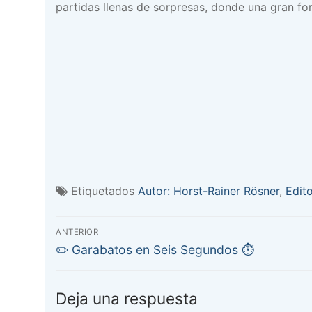
partidas llenas de sorpresas, donde una gran fo
Etiquetados
Autor: Horst-Rainer Rösner
,
Edit
Navegación
ANTERIOR
Entrada
de
✏️ Garabatos en Seis Segundos ⏱️
anterior:
entradas
Deja una respuesta