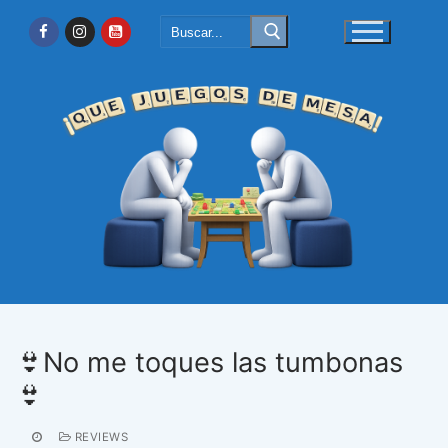
Ir
Buscar:
al
contenido
👙No me toques las tumbonas
👙
REVIEWS