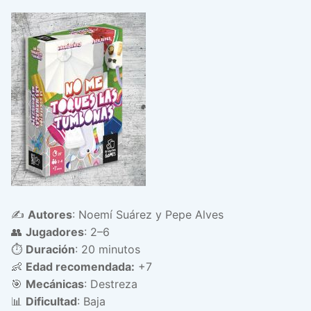
✍️
Autores
: Noemí Suárez y Pepe Alves
👥
Jugadores
: 2–6
⏱️
Duración
: 20 minutos
👶
Edad recomendada:
+7
🎯
Mecánicas
: Destreza
📊
Dificultad
: Baja