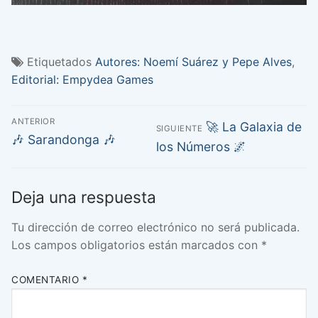
Etiquetados
Autores: Noemí Suárez y Pepe Alves
,
Editorial: Empydea Games
Navegación
ANTERIOR
Entrada
🚀 La Galaxia de
SIGUIENTE
de
Entrada
🎶 Sarandonga 🎶
siguiente:
los Números 🌌
anterior:
entradas
Deja una respuesta
Tu dirección de correo electrónico no será publicada.
Los campos obligatorios están marcados con
*
COMENTARIO
*