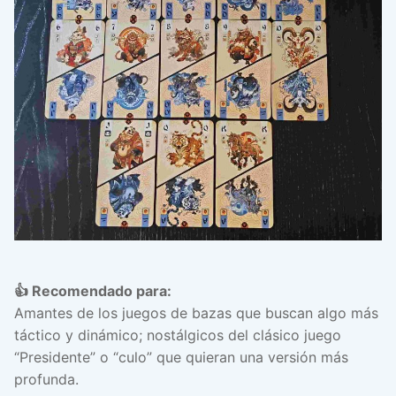
👍 Recomendado para:
Amantes de los juegos de bazas que buscan algo más
táctico y dinámico; nostálgicos del clásico juego
“Presidente” o “culo” que quieran una versión más
profunda.