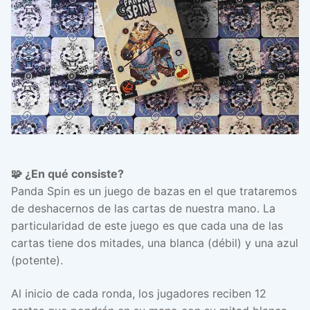
🧩 ¿En qué consiste?
Panda Spin es un juego de bazas en el que trataremos
de deshacernos de las cartas de nuestra mano. La
particularidad de este juego es que cada una de las
cartas tiene dos mitades, una blanca (débil) y una azul
(potente).
Al inicio de cada ronda, los jugadores reciben 12