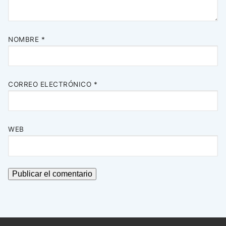
NOMBRE
*
CORREO ELECTRÓNICO
*
WEB