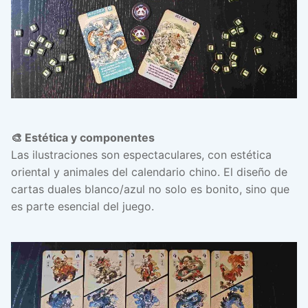
🎨 Estética y componentes
Las ilustraciones son espectaculares, con estética
oriental y animales del calendario chino. El diseño de
cartas duales blanco/azul no solo es bonito, sino que
es parte esencial del juego.