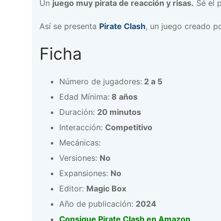
Un
juego muy pirata de reacción y risas.
Sé el 
Así se presenta
Pirate Clash
, un juego creado p
Ficha
Número de jugadores:
2 a 5
Edad Mínima:
8 años
Duración:
20 minutos
Interacción:
Competitivo
Mecánicas:
Versiones:
No
Expansiones:
No
Editor:
Magic Box
Año de publicación:
2024
Consigue Pirate Clash en Amazon