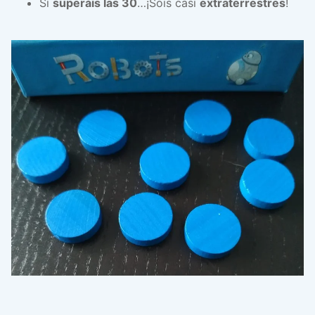
Si
superáis las 30
…¡Sois casi
extraterrestres
!