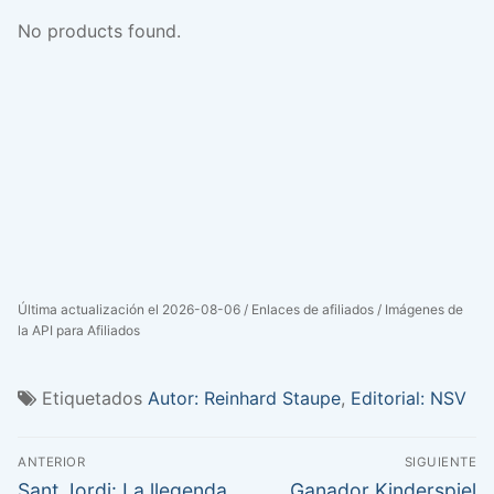
No products found.
Última actualización el 2026-08-06 / Enlaces de afiliados / Imágenes de
la API para Afiliados
Etiquetados
Autor: Reinhard Staupe
,
Editorial: NSV
Navegación
ANTERIOR
SIGUIENTE
de
Entrada
Entrada
Sant Jordi: La llegenda
Ganador Kinderspiel