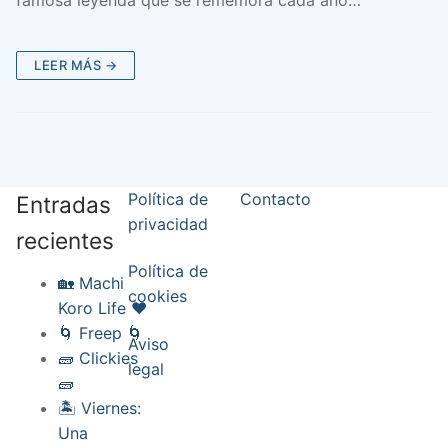
famosa leyenda que se rememora cada año…
LEER MÁS →
Política de
Contacto
Entradas
privacidad
recientes
Política de
🏡 Machi
cookies
Koro Life ❤️
🌀 Freep 🌀
Aviso
🧱 Clickies
legal
🧱
🏝️ Viernes:
Una