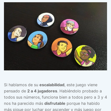
Si hablamos de su
escalabilidad
, este juego viene
pensado de
2 a 4 jugadores
. Habiéndolo probado a
todos sus números, funciona bien a todos pero a 3 y 4
nos ha parecido más
disfrutable
porque ha habido
más pique por luchar por ascender y más juego por