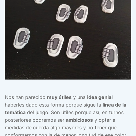
Nos han parecido
muy útiles
y una
idea genial
haberles dado esta forma porque sigue la
línea de la
temática
del juego. Son útiles porque así, en turnos
posteriores podremos ser
ambiciosos
y optar a
medidas de cuerda algo mayores y no tener que
conformarnos con la de menor longitud de ese color