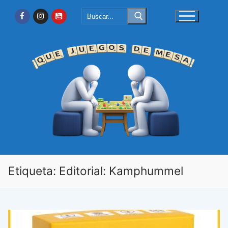
Ir
Buscar:
al
contenido
Etiqueta:
Editorial: Kamphummel