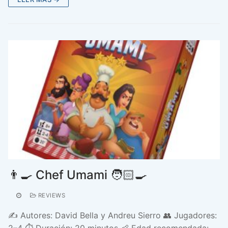
👨‍🍳 Chef Umami 🧑🏻‍🍳
REVIEWS
✍️ Autores: David Bella y Andreu Sierro 👥 Jugadores: