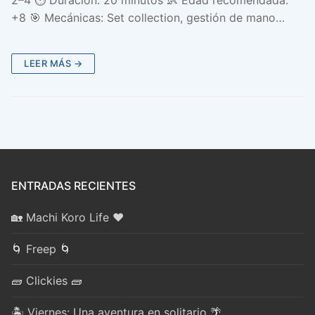
2–4 ⏱️ Duración: 20 minutos 👶 Edad recomendada:
+8 🎯 Mecánicas: Set collection, gestión de mano…
LEER MÁS →
ENTRADAS RECIENTES
🏡 Machi Koro Life ❤️
🌀 Freep 🌀
🧱 Clickies 🧱
🏝️ Viernes: Una aventura en solitario 🌴