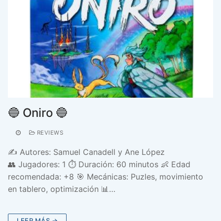
🔵 Oniro 🔵
REVIEWS
✍️ Autores: Samuel Canadell y Ane López
👥 Jugadores: 1 ⏱️ Duración: 60 minutos 👶 Edad
recomendada: +8 🎯 Mecánicas: Puzles, movimiento
en tablero, optimización 📊…
LEER MÁS →