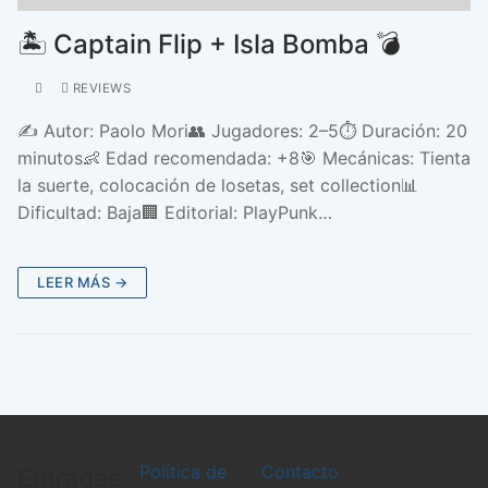
🏝️ Captain Flip + Isla Bomba 💣
REVIEWS
✍️ Autor: Paolo Mori👥 Jugadores: 2–5⏱️ Duración: 20
minutos👶 Edad recomendada: +8🎯 Mecánicas: Tienta
la suerte, colocación de losetas, set collection📊
Dificultad: Baja🏢 Editorial: PlayPunk…
LEER MÁS →
Política de
Contacto
Entradas