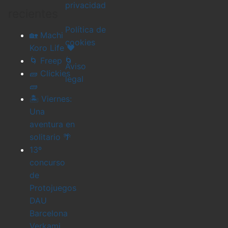
privacidad
recientes
Política de
🏡 Machi
cookies
Koro Life ❤️
🌀 Freep 🌀
Aviso
🧱 Clickies
legal
🧱
🏝️ Viernes:
Una
aventura en
solitario 🌴
13º
concurso
de
Protojuegos
DAU
Barcelona
Verkami