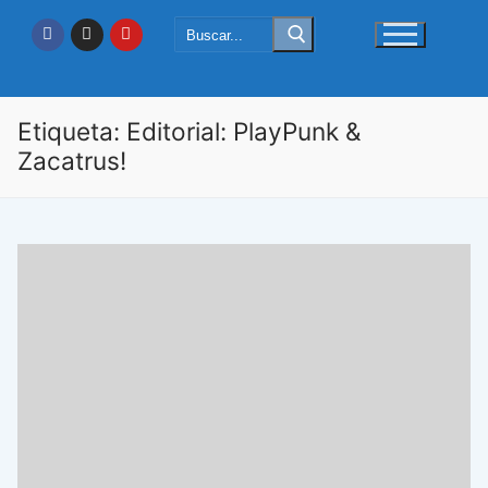
Ir
Buscar:
al
contenido
Etiqueta:
Editorial: PlayPunk &
Zacatrus!