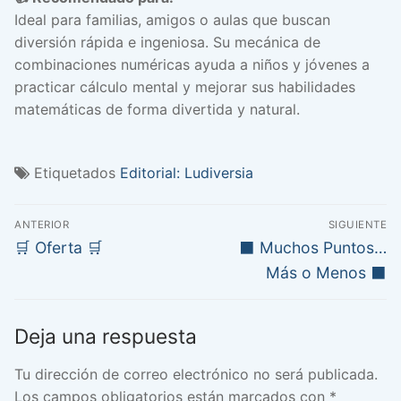
Ideal para familias, amigos o aulas que buscan
diversión rápida e ingeniosa. Su mecánica de
combinaciones numéricas ayuda a niños y jóvenes a
practicar cálculo mental y mejorar sus habilidades
matemáticas de forma divertida y natural.
Etiquetados
Editorial: Ludiversia
Navegación
ANTERIOR
SIGUIENTE
de
Entrada
Entrada
🛒 Oferta 🛒
⬛ Muchos Puntos…
anterior:
siguiente:
entradas
Más o Menos ⬛
Deja una respuesta
Tu dirección de correo electrónico no será publicada.
Los campos obligatorios están marcados con
*