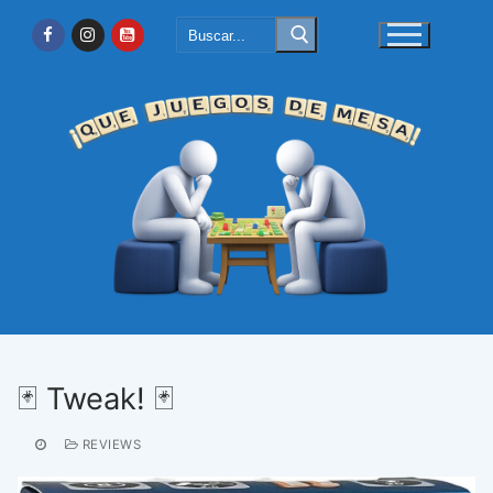
Ir
Buscar:
al
contenido
🃏 Tweak! 🃏
REVIEWS