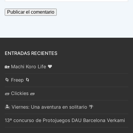
ENTRADAS RECIENTES
🏡 Machi Koro Life ❤️
🌀 Freep 🌀
🧱 Clickies 🧱
🏝️ Viernes: Una aventura en solitario 🌴
13º concurso de Protojuegos DAU Barcelona Verkami