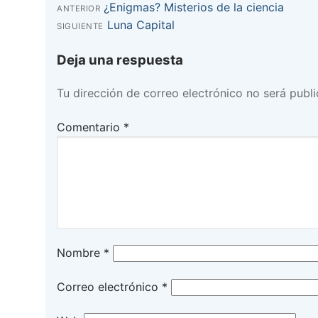
Entrada
¿Enigmas? Misterios de la ciencia
Navegación
ANTERIOR
anterior:
Entrada
Luna Capital
SIGUIENTE
de
siguiente:
Deja una respuesta
entradas
Tu dirección de correo electrónico no será publi
Comentario
*
Nombre
*
Correo electrónico
*