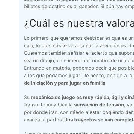
billetes de destino es el ganador. Si aún hay em
¿Cuál es nuestra valor
Lo primero que queremos destacar es que es u
caja, lo que más te va a llamar la atención es el
Queremos también señalar el acierto que supon
sea un dibujo, un número o el nombre de una ci
Entrando en materia, podemos decir que posib
a los que podamos jugar. De hecho, debido a la 
de iniciación y para jugar en familia
.
Su
mecánica de juego es muy rápida, ágil y din
transmite muy bien la
sensación de tensión
, ya
por dónde irán, con miedo a estar cogiendo dem
avanza la partida,
los trayectos se van complet
Aunque es un juego
sencillo
, también tiene un
c