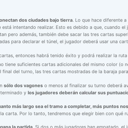
onectan dos ciudades bajo tierra
. Lo que hace diferente a
 está intentando realizar. Esto es debido a que, cuando el j
tan pero además, también debe sacar las tres cartas super
adas para declarar el túnel, el jugador deberá usar una car
cartas, entonces habrá tenido éxito y podrá realizar la ruta 
no tiene suficientes cartas adicionales del mismo color (o 
 final del turno, las tres cartas mostradas de la baraja para
en
sólo dos vagones
o menos al finalizar su turno deberá av
á terminado y
los jugadores deberán calcular sus puntuacio
nto más largo sea el tramo a completar, más puntos nos
 la carta. Por lo tanto, tendremos que elegir bien con qué
gana la partida
. Si dos o más jugadores han empatado, el