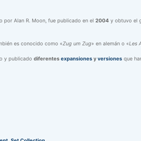
o por Alan R. Moon, fue publicado en el
2004
y obtuvo el 
ambién es conocido como «
Zug um Zug
» en alemán o «
Les A
do y publicado
diferentes
expansiones
y
versiones
que han
ent
,
Set Collection