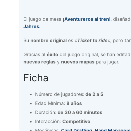
El juego de mesa
¡Aventureros al tren!
, diseñad
Jahres
.
Su
nombre original
es «
Ticket to ride
«, pero t
Gracias al
éxito
del juego original, se han edita
nuevas reglas
y
nuevos mapas
para jugar.
Ficha
Número de jugadores:
de 2 a 5
Edad Mínima:
8 años
Duración:
de 30 a 60 minutos
Interacción:
Competitivo
Mecánicas:
Card Drafting
,
Hand Managem