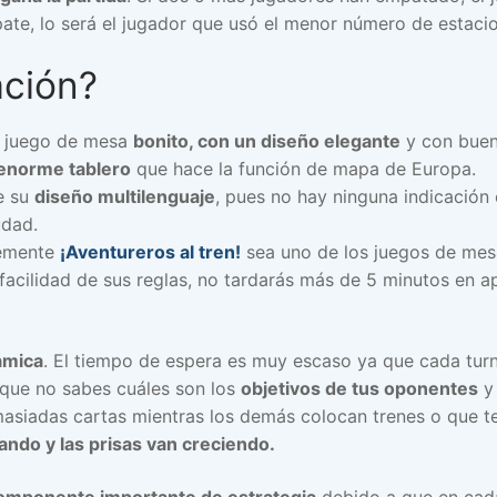
pate, lo será el jugador que usó el menor número de estaci
ación?
n juego de mesa
bonito, con un diseño elegante
y con bueno
enorme tablero
que hace la función de mapa de Europa.
e su
diseño multilenguaje
, pues no hay ninguna indicación 
udad.
lemente
¡Aventureros al tren!
sea uno de los juegos de me
facilidad de sus reglas, no tardarás más de 5 minutos en a
ámica
. El tiempo de espera es muy escaso ya que cada tur
 que no sabes cuáles son los
objetivos de tus oponentes
y 
asiadas cartas mientras los demás colocan trenes o que te
ando y las prisas van creciendo.
omponente importante de estrategia
debido a que en cada