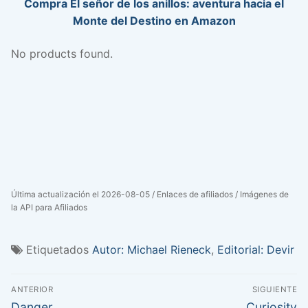
Compra El señor de los anillos: aventura hacia el
Monte del Destino en Amazon
No products found.
Última actualización el 2026-08-05 / Enlaces de afiliados / Imágenes de
la API para Afiliados
Etiquetados
Autor: Michael Rieneck
,
Editorial: Devir
Navegación
ANTERIOR
SIGUIENTE
de
Entrada
Entrada
Danger
Curiosity