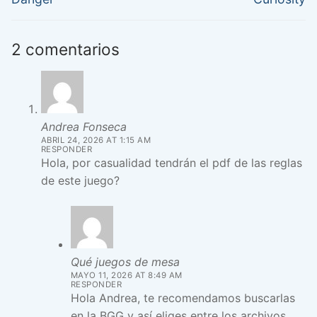
anterior:
siguiente:
entradas
2 comentarios
Andrea Fonseca
ABRIL 24, 2026 AT 1:15 AM
RESPONDER
Hola, por casualidad tendrán el pdf de las reglas
de este juego?
Qué juegos de mesa
MAYO 11, 2026 AT 8:49 AM
RESPONDER
Hola Andrea, te recomendamos buscarlas
en la BGG y así eliges entre los archivos