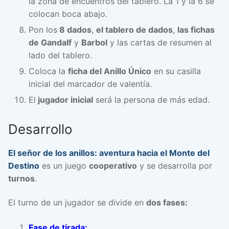
la zona de encuentros del tablero. La 1 y la 6 se
colocan boca abajo.
Pon los
8 dados
,
el tablero de dados
,
las fichas
de Gandalf
y
Barbol
y las cartas de resumen al
lado del tablero.
Coloca la
ficha del Anillo Único
en su casilla
inicial del marcador de valentía.
El
jugador inicial
será la persona de más edad.
Desarrollo
El señor de los anillos: aventura hacia el Monte del
Destino
es un juego
cooperativo
y se desarrolla por
turnos
.
El turno de un jugador se divide en
dos fases:
Fase de tirada: