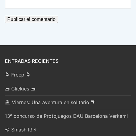
ENTRADAS RECIENTES
🌀 Freep 🌀
🧱 Clickies 🧱
🏝️ Viernes: Una aventura en solitario 🌴
13º concurso de Protojuegos DAU Barcelona Verkami
🎯 Smash It! ⚡