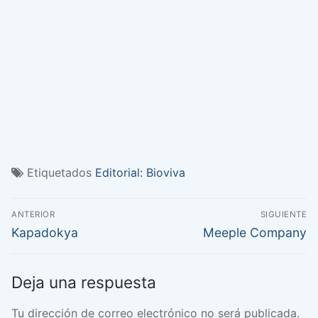
Etiquetados
Editorial: Bioviva
Navegación
ANTERIOR
SIGUIENTE
de
Entrada
Entrada
Kapadokya
Meeple Company
anterior:
siguiente:
entradas
Deja una respuesta
Tu dirección de correo electrónico no será publicada.