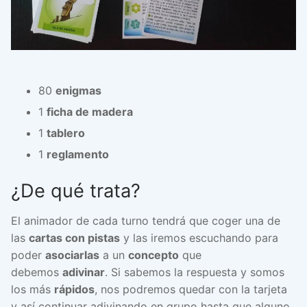
80
enigmas
1
ficha de madera
1
tablero
1
reglamento
¿De qué trata?
El animador de cada turno tendrá que coger una de
las
cartas con pistas
y las iremos escuchando para
poder
asociarlas
a un
concepto
que
debemos
adivinar
. Si sabemos la respuesta y somos
los más
rápidos
, nos podremos quedar con la tarjeta
y así continuar adivinando en grupo hasta que alguno