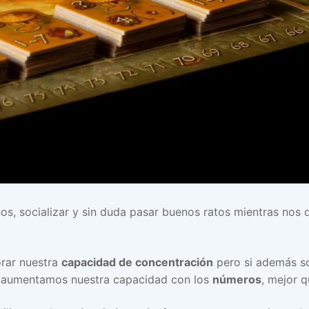
os, socializar y sin duda pasar buenos ratos mientras nos 
orar nuestra
capacidad de concentración
pero si además 
aumentamos nuestra capacidad con los
números
, mejor q