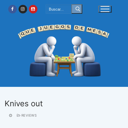
Ir
Buscar:
al
contenido
Knives out
REVIEWS