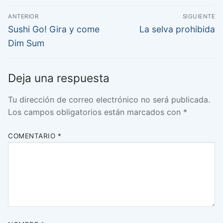
Navegación
ANTERIOR
SIGUIENTE
de
Entrada
Entrada
Sushi Go! Gira y come
La selva prohibida
anterior:
siguiente:
entradas
Dim Sum
Deja una respuesta
Tu dirección de correo electrónico no será publicada.
Los campos obligatorios están marcados con
*
COMENTARIO
*