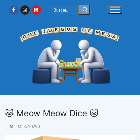
Ir
Buscar:
al
contenido
🐱 Meow Meow Dice 🐱
REVIEWS