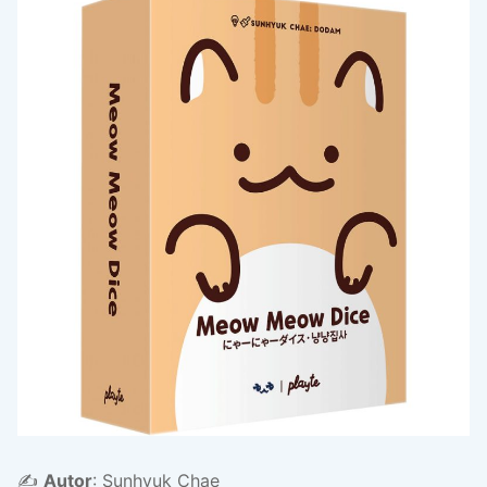
✍️
Autor
: Sunhyuk Chae