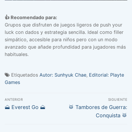
👍 Recomendado para:
Grupos que disfruten de juegos ligeros de push your
luck con dados y estrategia sencilla. Ideal como filler
simpático, accesible para niños pero con un modo
avanzado que añade profundidad para jugadores más
habituales.
Etiquetados
Autor: Sunhyuk Chae
,
Editorial: Playte
Games
Navegación
ANTERIOR
SIGUIENTE
de
Entrada
Entrada
🗻 Everest Go 🗻
🥁 Tambores de Guerra:
anterior:
siguiente:
entradas
Conquista 🥁