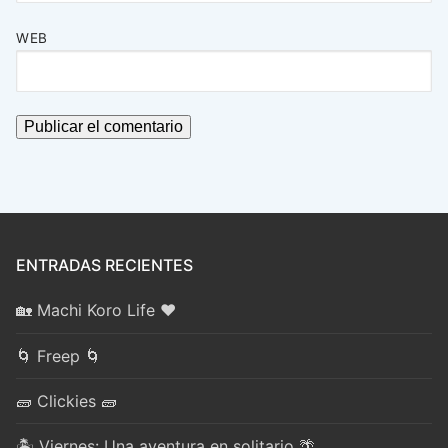
WEB
ENTRADAS RECIENTES
🏡 Machi Koro Life ❤️
🌀 Freep 🌀
🧱 Clickies 🧱
🏝️ Viernes: Una aventura en solitario 🌴