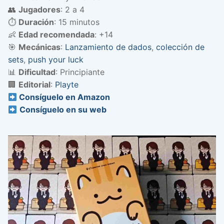
👥
Jugadores
: 2 a 4
⏱️
Duración
: 15 minutos
👶
Edad recomendada
: +14
🎯
Mecánicas
:
Lanzamiento de dados
,
colección de
sets
,
push your luck
📊
Dificultad
: Principiante
🏢
Editorial
:
Playte
Consíguelo en Amazon
Consíguelo en su web