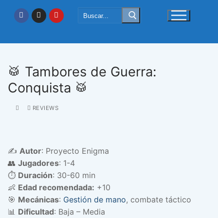
Ir
Buscar:
al
contenido
🥁 Tambores de Guerra:
Conquista 🥁
REVIEWS
✍️
Autor
: Proyecto Enigma
👥
Jugadores
: 1-4
⏱️
Duración
: 30-60 min
👶
Edad recomendada:
+10
🎯
Mecánicas
:
Gestión de mano
, combate táctico
📊
Dificultad
: Baja – Media