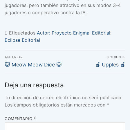
jugadores, pero también atractivo en sus modos 3-4
jugadores o cooperativo contra la IA.
Etiquetados
Autor: Proyecto Enigma
,
Editorial:
Eclipse Editorial
Navegación
ANTERIOR
SIGUIENTE
de
Entrada
Entrada
🐱 Meow Meow Dice 🐱
🍎 Upples 🍎
anterior:
siguiente:
entradas
Deja una respuesta
Tu dirección de correo electrónico no será publicada.
Los campos obligatorios están marcados con
*
COMENTARIO
*