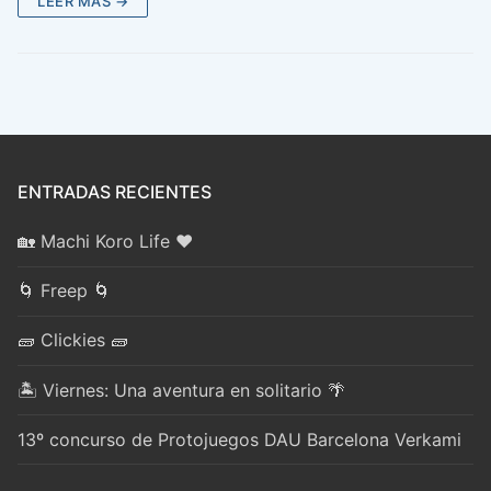
LEER MÁS →
ENTRADAS RECIENTES
🏡 Machi Koro Life ❤️
🌀 Freep 🌀
🧱 Clickies 🧱
🏝️ Viernes: Una aventura en solitario 🌴
13º concurso de Protojuegos DAU Barcelona Verkami