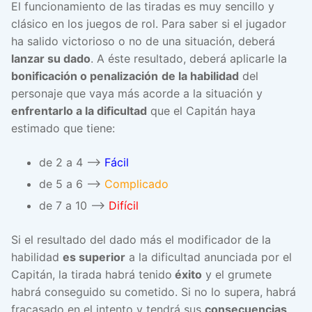
El funcionamiento de las tiradas es muy sencillo y
clásico en los juegos de rol. Para saber si el jugador
ha salido victorioso o no de una situación, deberá
lanzar su dado
. A éste resultado, deberá aplicarle la
bonificación o penalización
de la habilidad
del
personaje que vaya más acorde a la situación y
enfrentarlo a la dificultad
que el Capitán haya
estimado que tiene:
de 2 a 4 –>
Fácil
de 5 a 6 –>
Complicado
de 7 a 10 –>
Difícil
Si el resultado del dado más el modificador de la
habilidad
es superior
a la dificultad anunciada por el
Capitán, la tirada habrá tenido
éxito
y el grumete
habrá conseguido su cometido. Si no lo supera, habrá
fracasado en el intento y tendrá sus
consecuencias
.