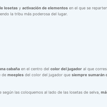
e losetas
y
activación de elementos
en el que se reparte
endo la tribu más poderosa del lugar.
una cabaña
en el centro del
color del jugador
al que corre
e de
meeples
del color del jugador que
siempre sumarán 
e según las coloquemos al lado de las losetas de selva,
más