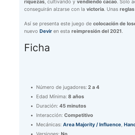
riquezas
, cultivando y
vendiendo cacao
. Solo 
conseguirán alzarse con la
victoria
. Unas
reglas
Así se presenta este juego de
colocación de lo
nuevo
Devir
en esta
reimpresión del 2021
.
Ficha
Número de jugadores:
2 a 4
Edad Mínima:
8 años
Duración:
45 minutos
Interacción:
Competitivo
Mecánicas:
Area Majority / Influence
,
Han
Versiones:
No