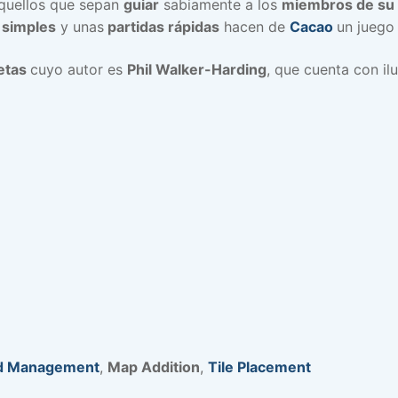
aquellos que sepan
guiar
sabiamente a los
miembros de su 
 simples
y unas
partidas rápidas
hacen de
Cacao
un juego 
setas
cuyo autor es
Phil Walker-Harding
, que cuenta con il
d Management
,
Map Addition
,
Tile Placement