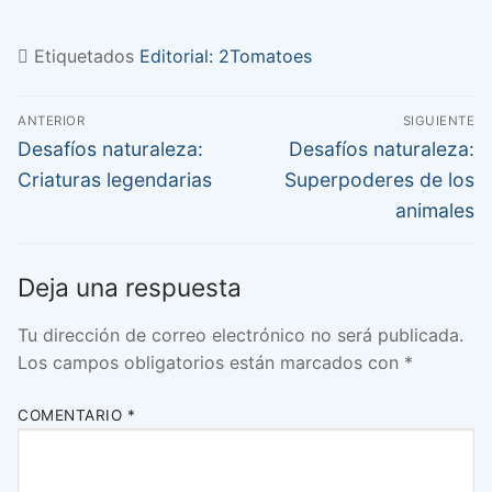
Etiquetados
Editorial: 2Tomatoes
Navegación
ANTERIOR
SIGUIENTE
de
Entrada
Entrada
Desafíos naturaleza:
Desafíos naturaleza:
anterior:
siguiente:
entradas
Criaturas legendarias
Superpoderes de los
animales
Deja una respuesta
Tu dirección de correo electrónico no será publicada.
Los campos obligatorios están marcados con
*
COMENTARIO
*