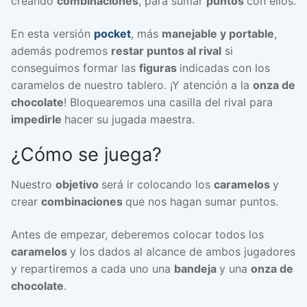
creando
combinaciones
, para sumar
puntos
con ellos.
En esta versión
pocket
, más
manejable y portable
,
además podremos
restar puntos al rival
si
conseguimos formar las
figuras
indicadas con los
caramelos de nuestro tablero. ¡Y atención a la
onza de
chocolate
! Bloquearemos una casilla del rival para
impedirle
hacer su jugada maestra.
¿Cómo se juega?
Nuestro
objetivo
será ir colocando los
caramelos
y
crear
combinaciones
que nos hagan sumar puntos.
Antes de empezar, deberemos colocar todos los
caramelos
y los dados al alcance de ambos jugadores
y repartiremos a cada uno una
bandeja
y una
onza de
chocolate
.