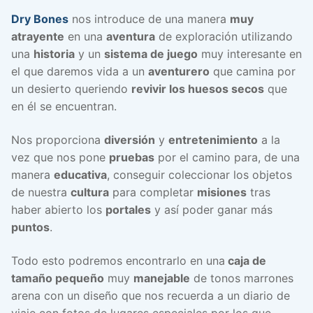
Dry Bones
nos introduce de una manera
muy
atrayente
en una
aventura
de exploración utilizando
una
historia
y un
sistema de juego
muy interesante en
el que daremos vida a un
aventurero
que camina por
un desierto queriendo
revivir los huesos secos
que
en él se encuentran.
Nos proporciona
diversión
y
entretenimiento
a la
vez que nos pone
pruebas
por el camino para, de una
manera
educativa
, conseguir coleccionar los objetos
de nuestra
cultura
para completar
misiones
tras
haber abierto los
portales
y así poder ganar más
puntos
.
Todo esto podremos encontrarlo en una
caja de
tamaño pequeño
muy
manejable
de tonos marrones
arena con un diseño que nos recuerda a un diario de
viaje con fotos de lugares especiales por los que