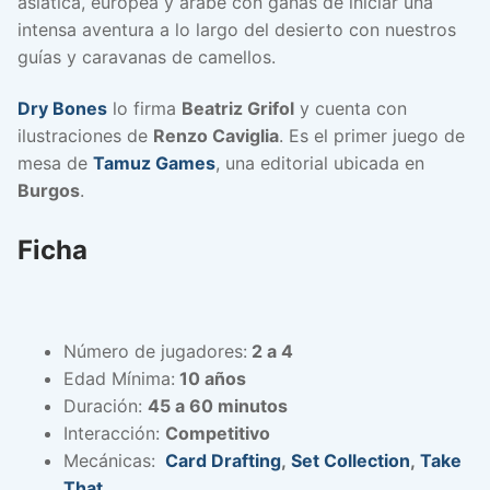
asiática, europea y árabe con ganas de iniciar una
intensa aventura a lo largo del desierto con nuestros
guías y caravanas de camellos.
Dry Bones
lo firma
Beatriz Grifol
y cuenta con
ilustraciones de
Renzo Caviglia
. Es el primer juego de
mesa de
Tamuz Games
, una editorial ubicada en
Burgos
.
Ficha
Número de jugadores:
2 a 4
Edad Mínima:
10 años
Duración:
45 a 60 minutos
Interacción:
Competitivo
Mecánicas:
Card Drafting
,
Set Collection
,
Take
That