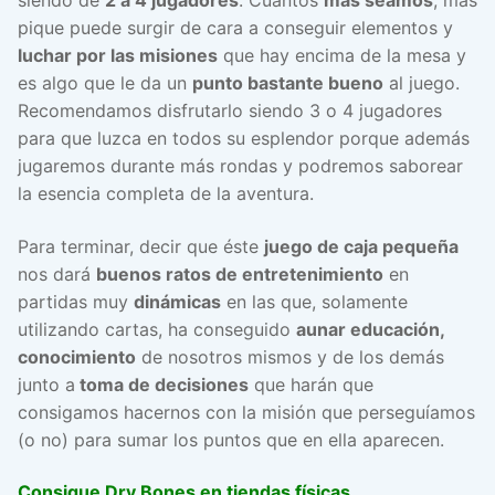
siendo de
2 a 4 jugadores
. Cuantos
más seamos
, más
pique puede surgir de cara a conseguir elementos y
luchar por las misiones
que hay encima de la mesa y
es algo que le da un
punto bastante bueno
al juego.
Recomendamos disfrutarlo siendo 3 o 4 jugadores
para que luzca en todos su esplendor porque además
jugaremos durante más rondas y podremos saborear
la esencia completa de la aventura.
Para terminar, decir que éste
juego de caja pequeña
nos dará
buenos ratos de entretenimiento
en
partidas muy
dinámicas
en las que, solamente
utilizando cartas, ha conseguido
aunar educación,
conocimiento
de nosotros mismos y de los demás
junto a
toma de decisiones
que harán que
consigamos hacernos con la misión que perseguíamos
(o no) para sumar los puntos que en ella aparecen.
Consigue Dry Bones en tiendas físicas