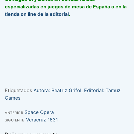
especializadas en juegos de mesa de España o en la
tienda on line de la editorial
.
Etiquetados
Autora: Beatriz Grifol
,
Editorial: Tamuz
Games
Entrada
Space Opera
Navegación
ANTERIOR
anterior:
Entrada
Veracruz 1631
SIGUIENTE
de
siguiente: