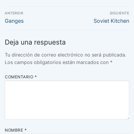
Navegación
ANTERIOR
SIGUIENTE
de
Entrada
Entrada
Ganges
Soviet Kitchen
anterior:
siguiente:
entradas
Deja una respuesta
Tu dirección de correo electrónico no será publicada.
Los campos obligatorios están marcados con
*
COMENTARIO
*
NOMBRE
*