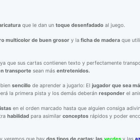
aricatura
que le dan un
toque desenfadado
al juego.
ro multicolor de buen grosor
y la
ficha de madera
que util
ya que sus cartas contienen texto y perfectamente trans
en transporte
sean más
entretenidos.
 bien
sencillo
de aprender a jugarlo: El
jugador que sea má
eerá la primera pista y los demás deberán
responder
el ani
istas
en el orden marcado hasta que alguien consiga adivin
tra
habilidad
para asimilar
conceptos
rápidos y poder enco
o y veremos que hay
dos tipos de cartas: las
verdes
y las
a