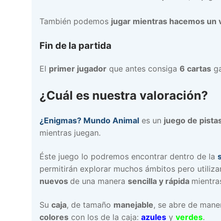
También podemos
jugar mientras hacemos un v
Fin de la partida
El
primer jugador
que antes consiga
6 cartas
ga
¿Cuál es nuestra valoración?
¿Enigmas? Mundo Animal
es un
juego de pista
mientras juegan.
Éste juego lo podremos encontrar dentro de la
permitirán explorar muchos ámbitos pero utiliz
nuevos
de una manera
sencilla y rápida
mientra
Su
caja
, de tamaño
manejable
, se abre de mane
colores
con los de la caja:
azules
y
verdes
.