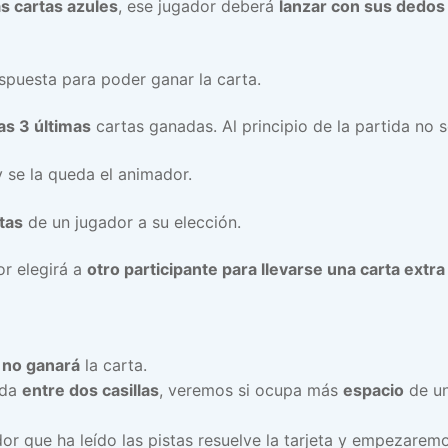
s cartas azules
, ese jugador deberá
lanzar con sus dedos
spuesta para poder ganar la carta.
as 3 últimas
cartas ganadas. Al principio de la partida no s
 se la queda el animador.
rtas
de un jugador a su elección.
or elegirá a
otro participante para llevarse una carta extra
,
no ganará
la carta.
eda
entre dos casillas
, veremos si ocupa más
espacio
de un
ador que ha leído las pistas resuelve la tarjeta y empezare