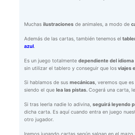
Muchas
ilustraciones
de animales, a modo de
c
Además de las cartas, también tenemos el
table
azul
.
Es un juego totalmente
dependiente del idioma
sin utilizar el tablero y conseguir que los
viajes 
Si hablamos de sus
mecánicas
, veremos que es
siendo el que
lea las pistas.
Cogerá una carta, l
Si tras leerla nadie lo adivina,
seguirá leyendo p
dicha carta. Es aquí cuando entra en juego nues
otro jugador.
Iremos jugando cartas según salgan en el maz