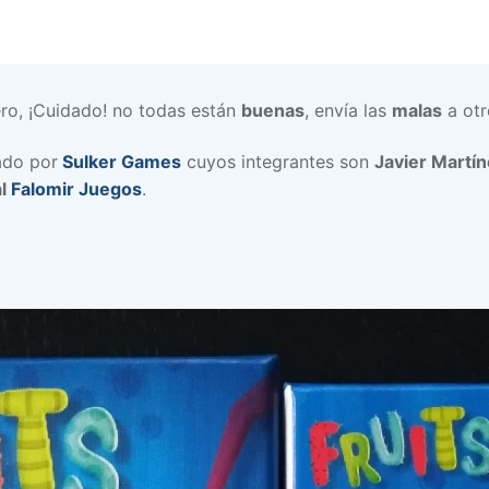
ero, ¡Cuidado! no todas están
buenas
, envía las
malas
a otr
do por
Sulker Games
cuyos integrantes son
Javier Martí
al
Falomir Juegos
.